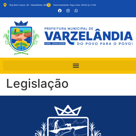
Rua Bom Jesus, 30 - Varzelândia, MG
Funcionamento: Seg a Sex: 09:00 as 17:00
Legislação